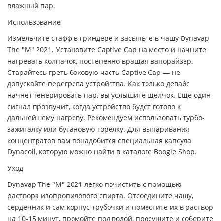
влажный пар.
Использование
Измельчите стафф в гриндере и засыпьте в чашу Dynavap
The "M" 2021. Установите Captive Cap на место и начните
нагревать колпачок, постепенно вращая вапорайзер.
Старайтесь греть боковую часть Captive Cap — не
допускайте перегрева устройства. Как только девайс
начнет генерировать пар, вы услышите щелчок. Еще один
сигнал прозвучит, когда устройство будет готово к
дальнейшему нагреву. Рекомендуем использовать турбо-
зажигалку или бутановую горелку. Для выпаривания
концентратов вам понадобится специальная капсула
Dynacoil, которую можно найти в каталоге Boogie Shop.
Уход
Dynavap The "M" 2021 легко почистить с помощью
раствора изопропилового спирта. Отсоедините чашу,
сердечник и сам корпус трубочки и поместите их в раствор
на 10-15 минут, промойте под водой, просушите и соберите