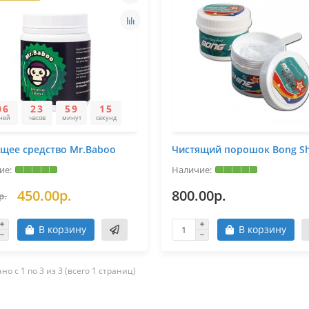
0
6
2
3
5
9
1
5
ней
часов
минут
секунд
щее средство Mr.Baboo
Чистящий порошок Bong Sh
450.00р.
800.00р.
р.
В корзину
В корзину
но с 1 по 3 из 3 (всего 1 страниц)