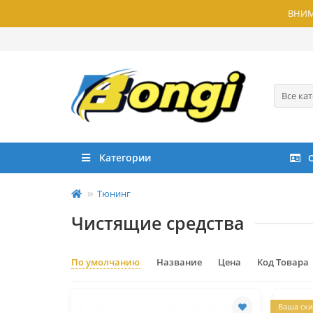
ВНИМА
Все ка
Категории
Тюнинг
Чистящие средства
По умолчанию
Название
Цена
Код Товара
Ваша ски