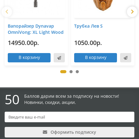
Вапорайзер Dynavap
Трубка Лев S
OmniVong: XL Light Wood
14950.00р.
1050.00р.
В корзину
В корзину
50
Баллов дарим всем за подписку на новости!
Новинки, скидки, акции.
Оформить подписку