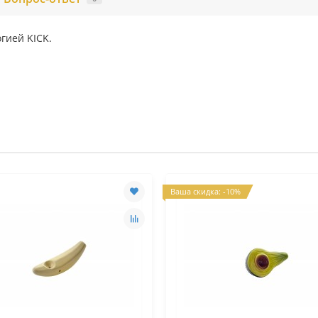
гией KICK.
Ваша скидка: -10%