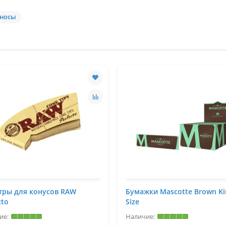
носы
тры для конуcов RAW
Бумажки Mascotte Brown Ki
cto
Size