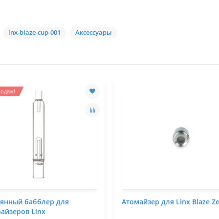
lnx-blaze-cup-001
Аксессуары
одаж!
лянный бабблер для
Атомайзер для Linx Blaze Z
айзеров Linx