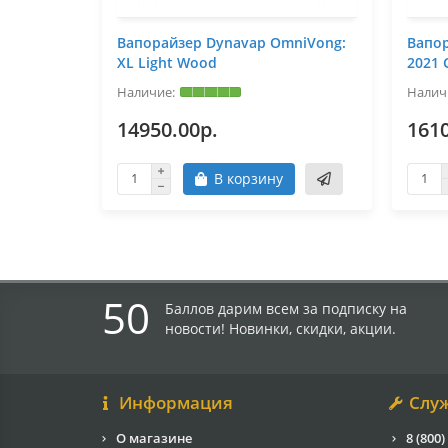
Вапорайзер Dynavap OmniVong:
Вапор
XL Light Wood
2021 
14950.00р.
1610
В корзину
50
Баллов дарим всем за подписку на
новости! Новинки, скидки, акции.
Информация
Слу
О магазине
8 (800)