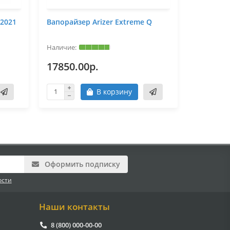
 2021
Вапорайзер Arizer Extreme Q
Адаптер 
вапорайзе
17850.00р.
500.00
В корзину
Оформить подписку
ости
Наши контакты
8 (800) 000-00-00