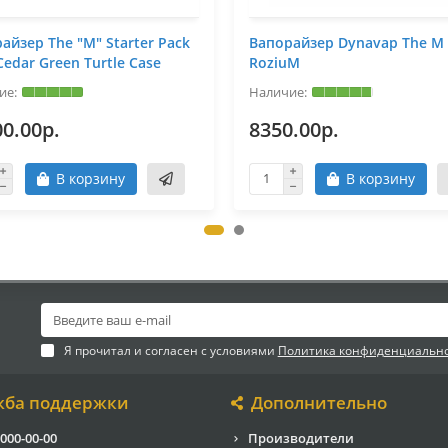
айзер The "M" Starter Pack
Вапорайзер Dynavap The M
Cedar Green Turtle Case
RoziuM
0.00р.
8350.00р.
В корзину
В корзину
Я прочитал и согласен с условиями
Политика конфиденциальн
жба поддержки
Дополнительно
 000-00-00
Производители