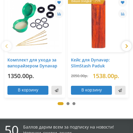
Ваша скидка: -25%
Комплект для ухода за
Кейс для Dynavap:
вапорайзером Dynavap
SlimStash Paduk
1350.00р.
1538.00р.
2050.00р.
В корзину
В корзину
50
Баллов дарим всем за подписку на новости!
Новинки, скидки, акции.